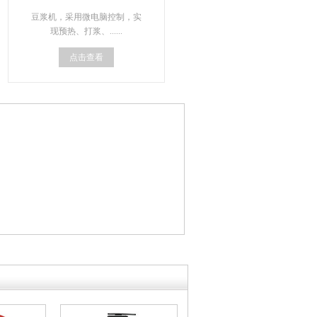
豆浆机，采用微电脑控制，实
现预热、打浆、......
点击查看