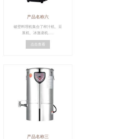
产品名称六
破壁料理机集合了榨汁机、豆
浆机、冰激凌机......
点击查看
产品名称三