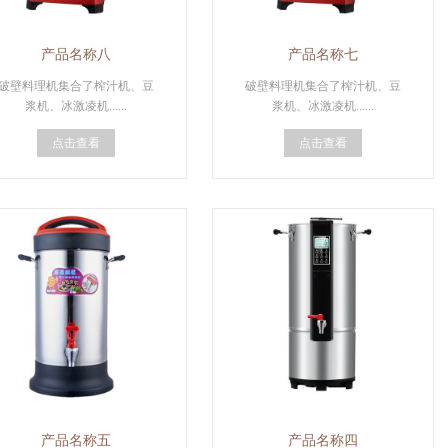
产品名称八
产品名称七
破壁料理机集合了榨汁机、豆
破壁料理机集合了榨汁机、豆
浆机、冰激凌机......
浆机、冰激凌机......
点击查看
点击查看
产品名称五
产品名称四