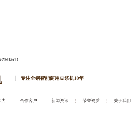
请选择我们！
专注全钢智能商用豆浆机10年
实力
合作客户
新闻资讯
荣誉资质
关于我们