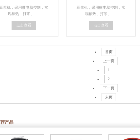
豆浆机，采用微电脑控制，实
豆浆机，采用微电脑控制，实
现预热、打浆、......
现预热、打浆、......
点击查看
点击查看
首页
上一页
1
2
下一页
末页
推荐产品