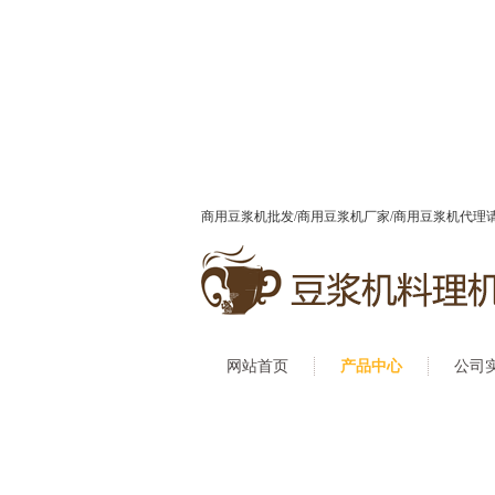
商用豆浆机批发/商用豆浆机厂家/商用豆浆机代理
网站首页
产品中心
公司